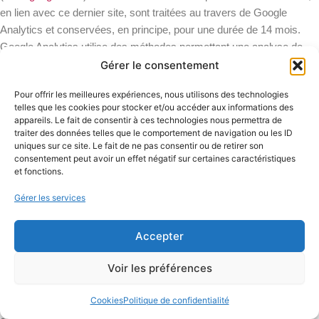
en lien avec ce dernier site, sont traitées au travers de Google
Analytics et conservées, en principe, pour une durée de 14 mois.
Google Analytics utilise des méthodes permettant une analyse de
l’utilisation du Site Internet, comme par exemple les cookies
Gérer le consentement
auxquels il est fait référence à la section
Cookies
. Les informations
Pour offrir les meilleures expériences, nous utilisons des technologies
sur l’utilisation du Site Internet sont en règle générale transmises à
telles que les cookies pour stocker et/ou accéder aux informations des
des serveurs sous le contrôle de Google Inc., aux USA, où elles
appareils. Le fait de consentir à ces technologies nous permettra de
sont enregistrées. Lorsque l’activation de l’anonymisation des IP sur
traiter des données telles que le comportement de navigation ou les ID
uniques sur ce site. Le fait de ne pas consentir ou de retirer son
le Site Internet est activée, l’adresse IP est raccourcie lorsqu’elle se
consentement peut avoir un effet négatif sur certaines caractéristiques
réfère à une adresse en Suisse et/ou dans les États membres de
et fonctions.
l’Union européenne ainsi que dans d’autres États signataires de la
Gérer les services
Convention sur l’Espace économique européen, avant la
transmission aux serveurs de Google Inc., aux USA. La
Accepter
transmission de l’adresse IP complète peut également intervenir
dans certains cas. Selon les informations dont nous disposons,
Voir les préférences
l’adresse IP anonymisée transmise dans le cadre de Google
Analytics n’est pas regroupée avec d’autres données dont
Cookies
Politique de confidentialité
disposerait Google Inc. en lien avec tout utilisateur potentiellement