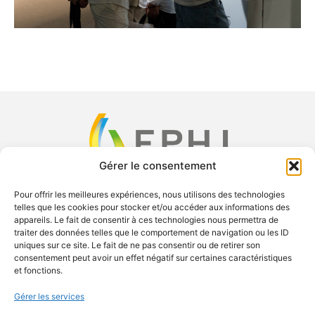
Gérer le consentement
Pour offrir les meilleures expériences, nous utilisons des technologies
telles que les cookies pour stocker et/ou accéder aux informations des
F
X
Y
L
appareils. Le fait de consentir à ces technologies nous permettra de
a
-
o
i
traiter des données telles que le comportement de navigation ou les ID
uniques sur ce site. Le fait de ne pas consentir ou de retirer son
c
t
u
n
consentement peut avoir un effet négatif sur certaines caractéristiques
e
w
t
k
Exsal SA c/o Palexpo SA Case postale 112 1218 Le Grand-
et fonctions.
b
i
u
e
Saconnex Phone: +41 61 228 10 30
Gérer les services
o
t
b
d
contact.ephj@easyfairs.com Managing Director: Roland Brand