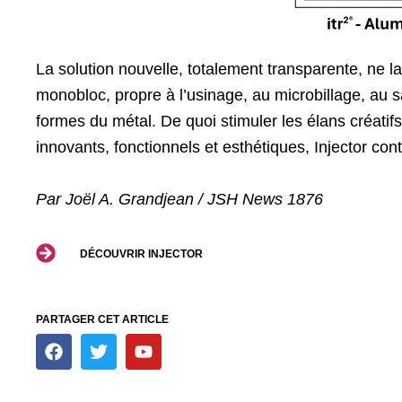
La solution nouvelle, totalement transparente, ne l
monobloc, propre à l’usinage, au microbillage, au sat
formes du métal. De quoi stimuler les élans créatif
innovants, fonctionnels et esthétiques, Injector co
Par Joël A. Grandjean / JSH News 1876
DÉCOUVRIR INJECTOR
PARTAGER CET ARTICLE
F
T
Y
a
w
o
c
i
u
e
t
t