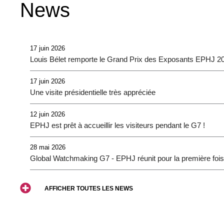
News
b
t
u
o
e
b
o
r
e
k
17 juin 2026
Louis Bélet remporte le Grand Prix des Exposants EPHJ 2
17 juin 2026
Une visite présidentielle très appréciée
12 juin 2026
EPHJ est prêt à accueillir les visiteurs pendant le G7 !
28 mai 2026
Global Watchmaking G7 - EPHJ réunit pour la première fois
AFFICHER TOUTES LES NEWS