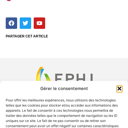
F
T
Y
a
w
o
c
i
u
e
t
t
PARTAGER CET ARTICLE
b
t
u
o
e
b
o
r
e
k
Gérer le consentement
Pour offrir les meilleures expériences, nous utilisons des technologies
telles que les cookies pour stocker et/ou accéder aux informations des
F
X
Y
L
appareils. Le fait de consentir à ces technologies nous permettra de
a
-
o
i
traiter des données telles que le comportement de navigation ou les ID
uniques sur ce site. Le fait de ne pas consentir ou de retirer son
c
t
u
n
consentement peut avoir un effet négatif sur certaines caractéristiques