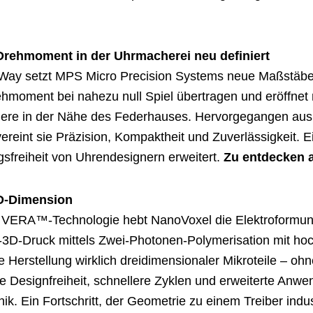
 Drehmoment in der Uhrmacherei neu definiert
Way setzt MPS Micro Precision Systems neue Maßstäbe be
hmoment bei nahezu null Spiel übertragen und eröffnet 
ere in der Nähe des Federhauses. Hervorgegangen aus e
reint sie Präzision, Kompaktheit und Zuverlässigkeit. Ein
gsfreiheit von Uhrendesignern erweitert.
Zu entdecken 
3D-Dimension
r VERA™-Technologie hebt NanoVoxel die Elektroformun
-3D-Druck mittels Zwei-Photonen-Polymerisation mit hoc
e Herstellung wirklich dreidimensionaler Mikroteile – o
te Designfreiheit, schnellere Zyklen und erweiterte Anw
ik. Ein Fortschritt, der Geometrie zu einem Treiber indu