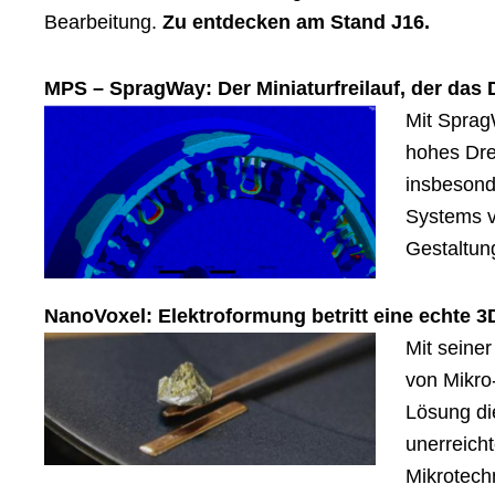
Bearbeitung.
Zu entdecken am Stand J16.
MPS –
SpragWay: Der Miniaturfreilauf, der das
Mit Sprag
hohes Dre
insbesond
Systems ve
Gestaltun
NanoVoxel: Elektroformung betritt eine echte 
Mit seine
von Mikro
Lösung di
unerreich
Mikrotechn