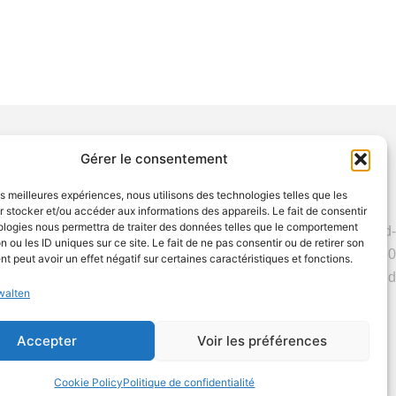
Gérer le consentement
les meilleures expériences, nous utilisons des technologies telles que les
 stocker et/ou accéder aux informations des appareils. Le fait de consentir
ologies nous permettra de traiter des données telles que le comportement
Exsal SA c/o Palexpo SA Postfach 112 1218 Le Grand-
n ou les ID uniques sur ce site. Le fait de ne pas consentir ou de retirer son
Saconnex Telefon: +41 61 228 10 30
 peut avoir un effet négatif sur certaines caractéristiques et fonctions.
contact.ephj@easyfairs.com Geschäftsführer: Roland Brand
walten
Accepter
Voir les préférences
Cookie Policy
Politique de confidentialité