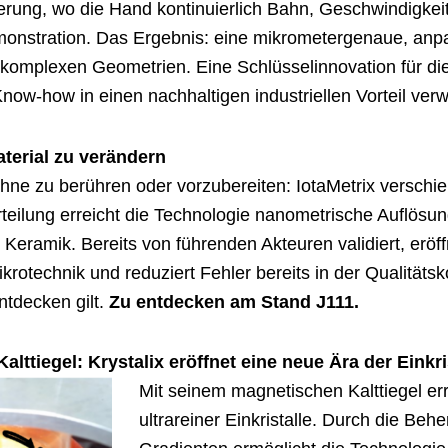
erung, wo die Hand kontinuierlich Bahn, Geschwindigkei
onstration. Das Ergebnis: eine mikrometergenaue, anp
i komplexen Geometrien. Eine Schlüsselinnovation für di
now-how in einen nachhaltigen industriellen Vorteil ver
terial zu verändern
hne zu berühren oder vorzubereiten: IotaMetrix verschi
ilung erreicht die Technologie nanometrische Auflösung 
 Keramik. Bereits von führenden Akteuren validiert, eröf
otechnik und reduziert Fehler bereits in der Qualitätskon
ntdecken gilt.
Zu entdecken am Stand J111.
alttiegel: Krystalix eröffnet eine neue Ära der Einkri
Mit seinem magnetischen Kalttiegel er
ultrareiner Einkristalle. Durch die B