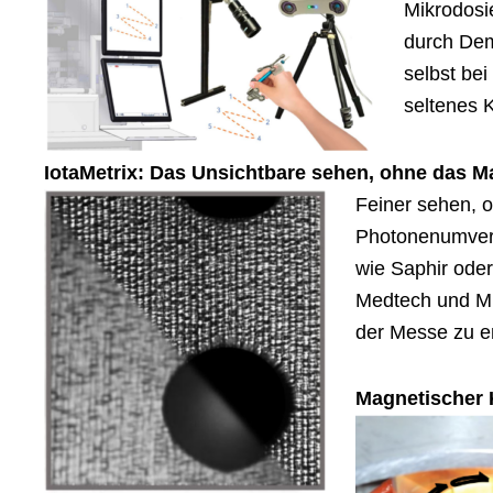
Mikrodosi
durch Dem
selbst be
seltenes K
IotaMetrix: Das Unsichtbare sehen, ohne das Ma
Feiner sehen, o
Photonenumverte
wie Saphir oder
Medtech und Mikr
der Messe zu e
Magnetischer K