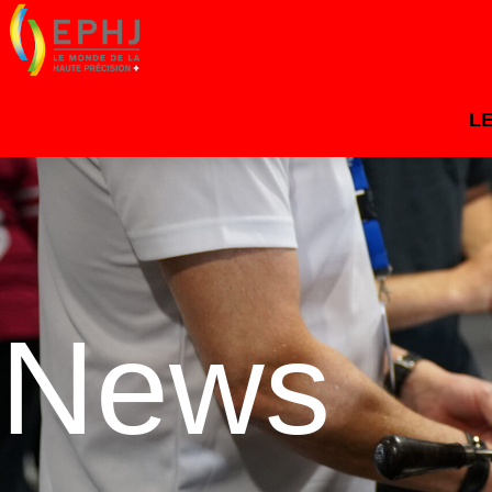
L
News