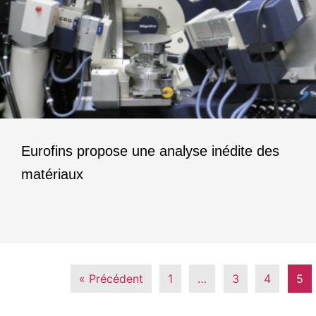
Eurofins propose une analyse inédite des
matériaux
« Précédent
1
…
3
4
5