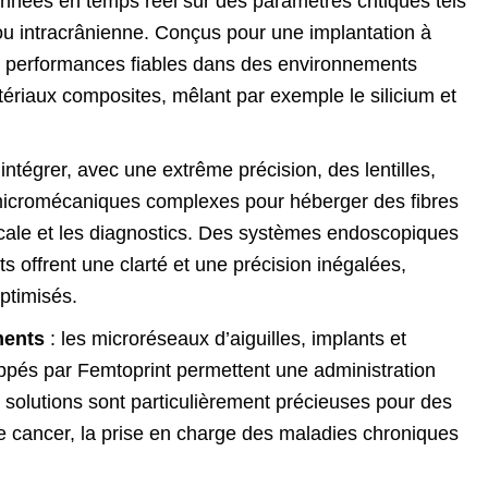
onnées en temps réel sur des paramètres critiques tels
e ou intracrânienne. Conçus pour une implantation à
s performances fiables dans des environnements
tériaux composites, mêlant par exemple le silicium et
intégrer, avec une extrême précision, des lentilles,
 micromécaniques complexes pour héberger des fibres
icale et les diagnostics. Des systèmes endoscopiques
offrent une clarté et une précision inégalées,
optimisés.
ments
: les microréseaux d’aiguilles, implants et
ppés par Femtoprint permettent une administration
solutions sont particulièrement précieuses pour des
 le cancer, la prise en charge des maladies chroniques