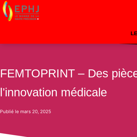
L
FEMTOPRINT – Des pièces 
Par
celeste
/
20 mars 2025
l’innovation médicale
Publié le
mars 20, 2025