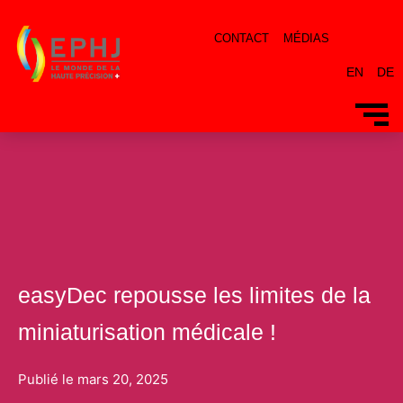
CONTACT
MÉDIAS
EN
DE
Par
celeste
/
20 mars 2025
easyDec repousse les limites de la
miniaturisation médicale !
Publié le
mars 20, 2025