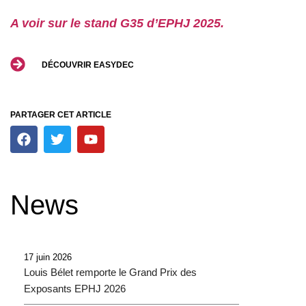
A voir sur le stand G35 d’EPHJ 2025.
DÉCOUVRIR EASYDEC
PARTAGER CET ARTICLE
F
T
Y
a
w
o
c
i
u
e
t
t
b
t
u
News
o
e
b
o
r
e
k
17 juin 2026
Louis Bélet remporte le Grand Prix des
Exposants EPHJ 2026