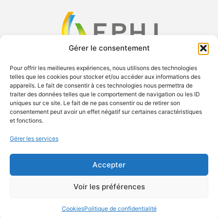
Gérer le consentement
Pour offrir les meilleures expériences, nous utilisons des technologies
telles que les cookies pour stocker et/ou accéder aux informations des
F
X
Y
L
appareils. Le fait de consentir à ces technologies nous permettra de
a
-
o
i
traiter des données telles que le comportement de navigation ou les ID
uniques sur ce site. Le fait de ne pas consentir ou de retirer son
c
t
u
n
consentement peut avoir un effet négatif sur certaines caractéristiques
e
w
t
k
Exsal SA c/o Palexpo SA Case postale 112 1218 Le Grand-
et fonctions.
b
i
u
e
Saconnex Phone: +41 61 228 10 30
Gérer les services
o
t
b
d
contact.ephj@easyfairs.com Managing Director: Roland Brand
o
t
e
i
Accepter
k
e
n
r
Voir les préférences
© 2026 EASYFAIRS GROUP
PRESS ROOM
CAREERS
GENERAL TERMS & CONDITIONS
PRIVACY POLICY
COOKIE POLICY
IMPRINT
Cookies
Politique de confidentialité