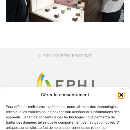
© 2013-2026 EPHJ-EPMT-SMT
Gérer le consentement
Pour offrir les meilleures expériences, nous utilisons des technologies
telles que les cookies pour stocker et/ou accéder aux informations des
F
X
Y
L
appareils. Le fait de consentir à ces technologies nous permettra de
a
-
o
i
traiter des données telles que le comportement de navigation ou les ID
uniques sur ce site. Le fait de ne pas consentir ou de retirer son
c
t
u
n