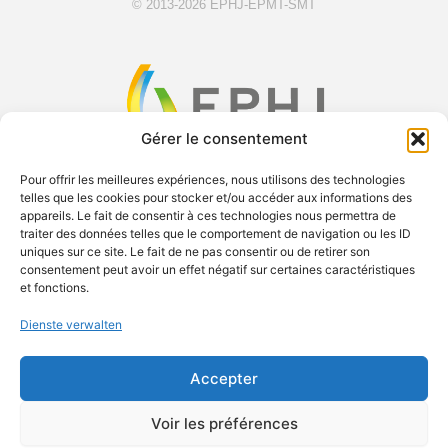
© 2013-2026 EPHJ-EPMT-SMT
Gérer le consentement
Pour offrir les meilleures expériences, nous utilisons des technologies
telles que les cookies pour stocker et/ou accéder aux informations des
F
X
Y
L
appareils. Le fait de consentir à ces technologies nous permettra de
a
-
o
i
traiter des données telles que le comportement de navigation ou les ID
uniques sur ce site. Le fait de ne pas consentir ou de retirer son
c
t
u
n
consentement peut avoir un effet négatif sur certaines caractéristiques
e
w
t
k
Exsal SA c/o Palexpo SA Postfach 112 1218 Le Grand-
et fonctions.
b
i
u
e
Saconnex Telefon: +41 61 228 10 30
Dienste verwalten
o
t
b
d
contact.ephj@easyfairs.com Geschäftsführer: Roland Brand
o
t
e
i
Accepter
k
e
n
r
Voir les préférences
© 2026 EASYFAIRS GROUP
PRESS ROOM
CAREERS