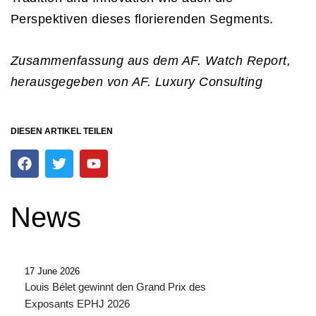
Perspektiven dieses florierenden Segments.
Zusammenfassung aus dem AF. Watch Report,
herausgegeben von AF. Luxury Consulting
DIESEN ARTIKEL TEILEN
F
T
Y
a
w
o
c
i
u
e
t
t
News
b
t
u
o
e
b
o
r
e
k
17 June 2026
Louis Bélet gewinnt den Grand Prix des
Exposants EPHJ 2026