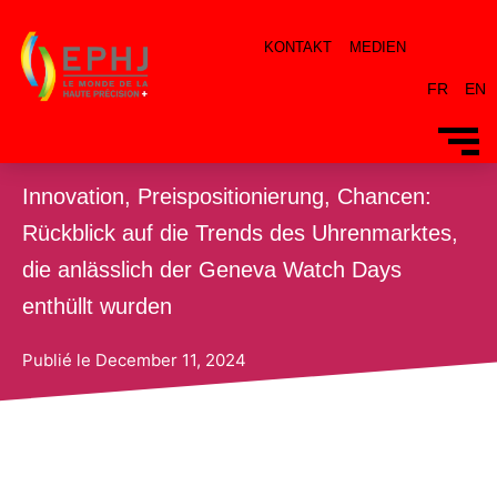
KONTAKT
MEDIEN
FR
EN
Innovation, Preispositionierung, Chancen:
Rückblick auf die Trends des Uhrenmarktes,
Von
dacosta
/
11 December 2024
die anlässlich der Geneva Watch Days
enthüllt wurden
Publié le
December 11, 2024