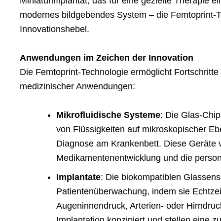
Miniaturimplantat, das für eine gezielte Therapie e
modernes bildgebendes System – die Femtoprint-Te
Innovationshebel.
Anwendungen im Zeichen der Innovation
Die Femtoprint-Technologie ermöglicht Fortschritte 
medizinischer Anwendungen:
Mikrofluidische Systeme
: Die Glas-Chi
von Flüssigkeiten auf mikroskopischer E
Diagnose am Krankenbett. Diese Geräte v
Medikamentenentwicklung und die persona
Implantate
: Die biokompatiblen Glassens
Patientenüberwachung, indem sie Echtzei
Augeninnendruck, Arterien- oder Hirndruck 
Implantation konzipiert und stellen eine