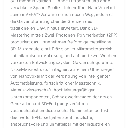
800 mm/min validiert — ohne Lüftbohren und ohne
verwickelte Späne. Schliesslich eröffnet NanoVoxel mit
seinem VERA™-Verfahren einen neuen Weg, indem es
die Galvanoformung über die Grenzen des
traditionellen LIGA hinaus erweitert. Dank 3D-
Mastering mittels Zwei-Photonen-Polymerisation (2PP)
produziert das Unternehmen freiformige metallische
3D-Mikrobauteile mit Präzision im Mikrometerbereich,
submikronischer Auflösung und auf rund zwei Wochen
verkürzten Entwicklungszyklen. Galvanisch geformte
Nickel-Mikrostruktur, integriert auf einem Uhrenzeiger,
von NanoVoxel Mit der Verbindung von intelligenter
Automatisierung, fortschrittlicher Messtechnik,
Materialwissenschaft, hochleistungsfähigen
Uhrenkomponenten, Schneidwerkzeugen der neuen
Generation und 3D-Fertigungsverfahren
veranschaulichen diese sechs Nominierten perfekt
das, wofür EPHJ seit jeher steht: nützliche,
anspruchsvolle und unmittelbar mit der industriellen