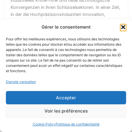
industrielles Know-how und neue technologische
Konvergenzen in ihren Schlüsselsektoren. In einer Zeit,
in der die Hochpräzisionsindustrien Innovation,
industrielle Agilität und die Diversifizierung ihrer
Gérer le consentement
Absatzmärkte miteinander verbinden müssen, erweist
sich die EPHJ 2026 als Spiegel der aktuellen
Pour offrir les meilleures expériences, nous utilisons des technologies
Transformationen. Einen Monat vor Messebeginn
telles que les cookies pour stocker et/ou accéder aux informations des
verzeichnete die Veranstaltung bereits 5 % mehr
appareils. Le fait de consentir à ces technologies nous permettra de
traiter des données telles que le comportement de navigation ou les ID
registrierte Besucher – ein Zeichen für das wachsende
uniques sur ce site. Le fait de ne pas consentir ou de retirer son
Interesse an einem Ökosystem, das sowohl den
consentement peut avoir un effet négatif sur certaines caractéristiques
Erwartungen der traditionellen Uhrenindustrie als auch
et fonctions.
den Bedürfnissen stark wachsender Bereiche wie
Dienste verwalten
Medizintechnik, Luftfahrt und Raumfahrt gerecht wird.
Getreu ihrer DNA bleibt die EPHJ die Messe, auf der
Accepter
Zulieferer, Technologieanbieter, Prozessspezialisten
und Industrieunternehmen der Hochpräzision im
Voir les préférences
Mittelpunkt stehen. Auch wenn Uhrenindustrie und
Schmuck die historischen Säulen der Veranstaltung
Cookie Policy
Politique de confidentialité
bleiben, zeigt die Ausgabe 2026 einmal mehr den